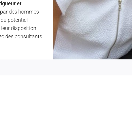
rigueur et
es par des hommes
du potentiel
leur disposition
ec des consultants
Vous souhaitez en savoir plus ?
des questions concernant nos f