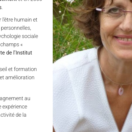
s
.
 l’être humain et
t personnelles,
ychologie sociale
es champs «
e de l’Institut
seil et formation
t amélioration
mpagnement au
e expérience
ctivité de la