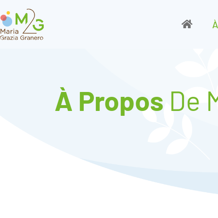
À
À Propos
De 